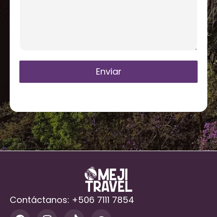
Enviar
Contáctanos: +506 7111 7854
F
I
T
T