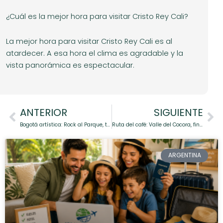
¿Cuál es la mejor hora para visitar Cristo Rey Cali?
La mejor hora para visitar Cristo Rey Cali es al
atardecer. A esa hora el clima es agradable y la
vista panorámica es espectacular.
Ant
ANTERIOR
SIGUIENTE
Si
Bogotá artística: Rock al Parque, teatro iberoamericano y un paseo por La Candelaria
Ruta del café: Valle del Cocora, fincas y pueblos mágicos del Eje Cafetero
ARGENTINA