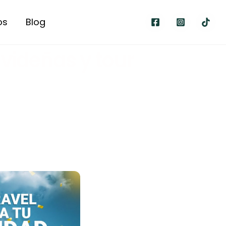
os
Blog
avideñas y tour