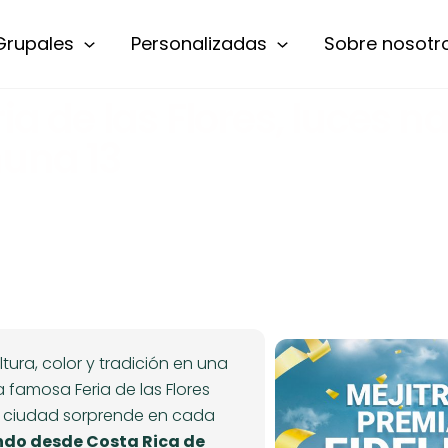
Grupales
Personalizadas
Sobre nosotr
ria de las Flores, luces n
muna 13
ura, color y tradición en una
 famosa Feria de las Flores
a ciudad sorprende en cada
ando desde Costa Rica de