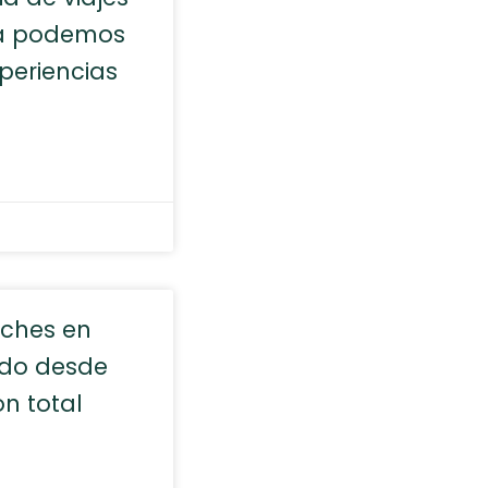
ca podemos
periencias
oches en
ndo desde
n total