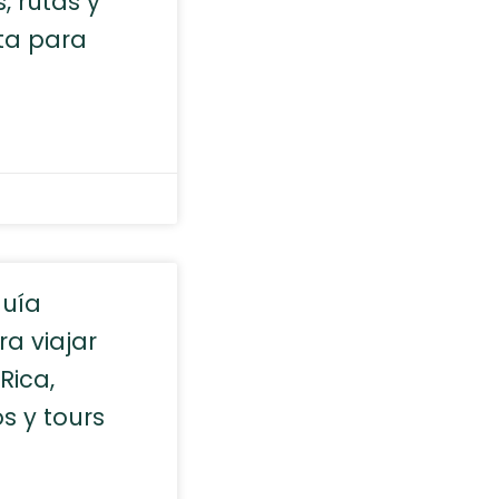
, rutas y
ta para
guía
a viajar
Rica,
os y tours