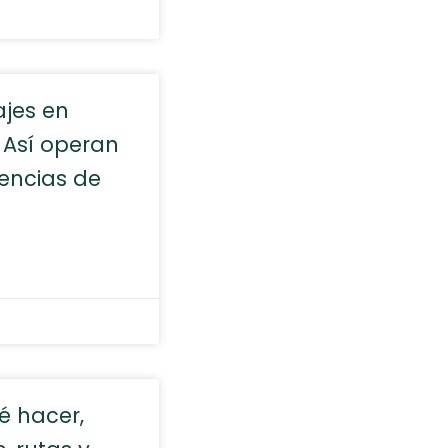
ajes en
 Así operan
gencias de
é hacer,