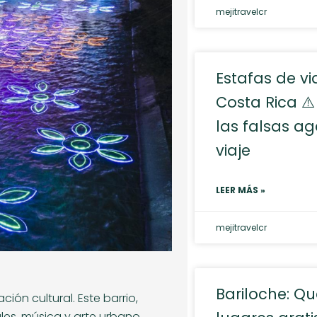
mejitravelcr
Estafas de vi
Costa Rica ⚠️
las falsas a
viaje
LEER MÁS »
mejitravelcr
Bariloche: Qu
ión cultural. Este barrio,
les, música y arte urbano.