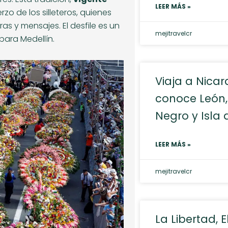
LEER MÁS »
rzo de los silleteros, quienes
ras y mensajes. El desfile es un
mejitravelcr
para Medellín.
Viaja a Nica
conoce León,
Negro y Isla
LEER MÁS »
mejitravelcr
La Libertad, E