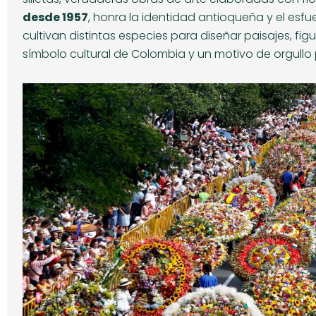
desde 1957
, honra la identidad antioqueña y el esfue
cultivan distintas especies para diseñar paisajes, figu
símbolo cultural de Colombia y un motivo de orgullo 