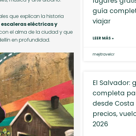
lugares gratis
guía comple
es que explican la historia
viajar
escaleras eléctricas y
con el alma de la ciudad y que
LEER MÁS »
ellín en profundidad.
mejitravelcr
El Salvador: 
completa par
desde Costa 
precios, vuel
2026