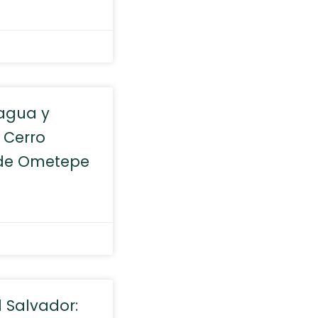
ragua y
 Cerro
 de Ometepe
l Salvador: