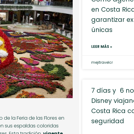
en Costa Ri
garantizar ex
únicas
LEER MÁS »
mejitravelcr
7 días y 6 n
Disney viaja
Costa Rica co
 de la Feria de las Flores en
seguridad
n sus espaldas coloridas
es. Esta tradición,
vigente