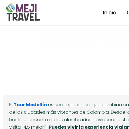
Ir
al
Inicio
contenido
Tour Medellín: Fe
de grafiti en Co
El
Tour Medellín
es una experiencia que combina cult
de las ciudades más vibrantes de Colombia. Desde la
hasta el encanto de los alumbrados navideños, est
visita. ¿Lo mejor? ¡
Puedes vivir la experiencia viaj