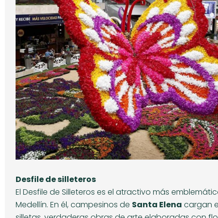
Desfile de silleteros
El Desfile de Silleteros es el atractivo más emblemático
Medellín. En él, campesinos de
Santa Elena
cargan e
silletas, verdaderas obras de arte elaboradas con flor