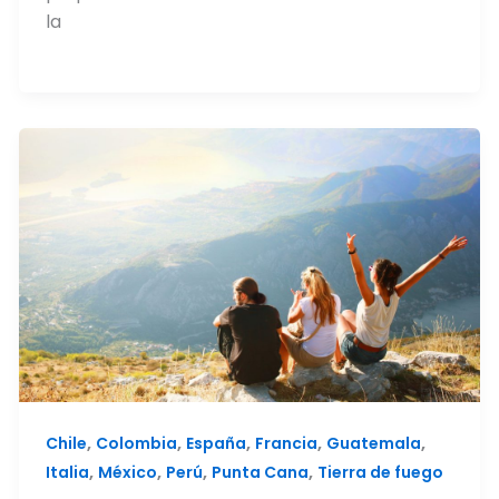
la
,
,
,
,
,
Chile
Colombia
España
Francia
Guatemala
,
,
,
,
Italia
México
Perú
Punta Cana
Tierra de fuego