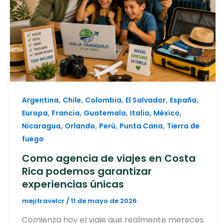
,
,
,
,
,
Argentina
Chile
Colombia
El Salvador
España
,
,
,
,
,
Europa
Francia
Guatemala
Italia
México
,
,
,
,
Nicaragua
Orlando
Perú
Punta Cana
Tierra de
fuego
Como agencia de viajes en Costa
Rica podemos garantizar
experiencias únicas
mejitravelcr
/
11 de mayo de 2026
Comienza hoy el viaje que realmente mereces