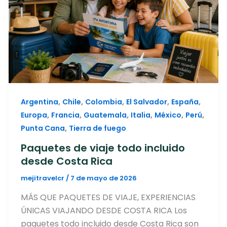
,
,
,
,
,
Argentina
Chile
Colombia
El Salvador
España
,
,
,
,
,
,
Europa
Francia
Guatemala
Italia
México
Perú
,
Punta Cana
Tierra de fuego
Paquetes de viaje todo incluido
desde Costa Rica
mejitravelcr
/
7 de mayo de 2026
MÁS QUE PAQUETES DE VIAJE, EXPERIENCIAS
ÚNICAS VIAJANDO DESDE COSTA RICA Los
paquetes todo incluido desde Costa Rica son