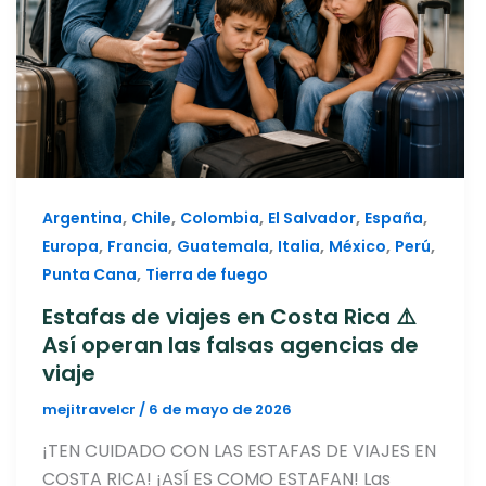
,
,
,
,
,
Argentina
Chile
Colombia
El Salvador
España
,
,
,
,
,
,
Europa
Francia
Guatemala
Italia
México
Perú
,
Punta Cana
Tierra de fuego
Estafas de viajes en Costa Rica ⚠️
Así operan las falsas agencias de
viaje
mejitravelcr
/
6 de mayo de 2026
¡TEN CUIDADO CON LAS ESTAFAS DE VIAJES EN
COSTA RICA! ¡ASÍ ES COMO ESTAFAN! Las