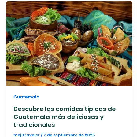
Guatemala
Descubre las comidas tipicas de
Guatemala más deliciosas y
tradicionales
mejitravelcr
/
7 de septiembre de 2025